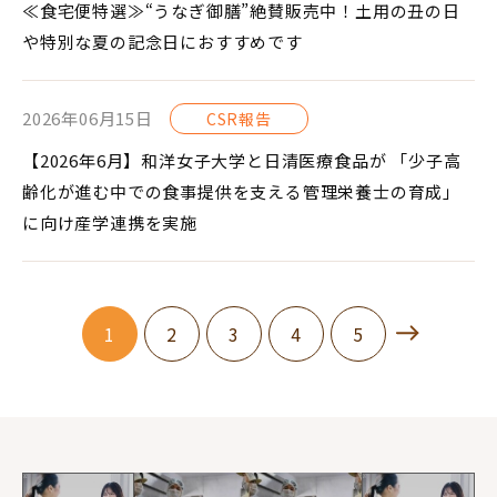
≪食宅便特選≫“うなぎ御膳”絶賛販売中！土用の丑の日
や特別な夏の記念日におすすめです
2026年06月15日
CSR報告
【2026年6月】和洋女子大学と日清医療食品が 「少子高
齢化が進む中での食事提供を支える管理栄養士の育成」
に向け産学連携を実施
1
2
3
4
5