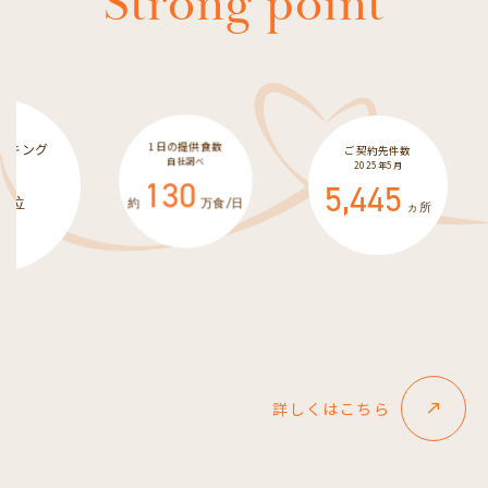
Strong point
数
ご契約先件数
栄養士・管理栄養士
2025年5月
2025年5月15日時点
5,445
10,364
食/日
ヵ所
人
詳しくはこちら