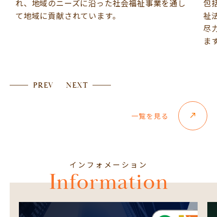
れ、地域のニーズに沿った社会福祉事業を通し
包括
て地域に貢献されています。
祉法
尽力
ます
PREV
NEXT
一覧を見る
インフォメーション
Information