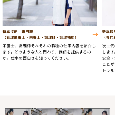
新卒採用 セントラルキッチン職
キャリ
（専門職（管理栄養士・栄養士・調理師））
栄養士
次世代の栄養士・調理師・調理補助の働き方を紹介
ます。
します。
か。仕
安全・安心・おいしい食事をより多くの人へ届ける
ことができる。これからの社会に必要とされるセン
トラルキッチンで一緒に働きませんか？