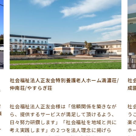
社会福祉法人正友会特別養護老人ホーム満濃荘/
社会
仲南荘/やすらぎ荘
成園
社会福祉法人正友会様は「信頼関係を築きなが
社会
ら、提供するサービスが満足して頂けるよう、
うこ
日々努力研鑽します」「社会福祉を地域と共に
楽の
考え実践します」の２つを法人理念に掲げら
ホー