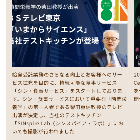
お
給食受託業務のさらなる向上とお客様へのサー
2
担軽
ビス拡充を目的に、持続可能な食事サービス
C
い
「シン・食事サービス」をスタートしておりま
を
て
す。シン・食事サービスにおいて重要な「時間栄
開
賞
養学」の第一人者である柴田重信教授のテレビ
出演が決定し、当社のテストキッチン
「SINspire Lab（シンスパイア・ラボ）」にお
いても撮影が行われました