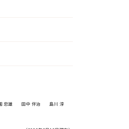
園 忠雄
田中 伴治
島川 淳