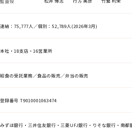
松井 博志
行方 美彦
竹繁 利栄
監査役
連結：75,777人／個別：52,789人(2026年3月)
本社・18支店・16営業所
給食の受託業務／食品の販売／弁当の販売
登録番号 T9010001063474
みずほ銀行・三井住友銀行・三菱UFJ銀行・りそな銀行・南都