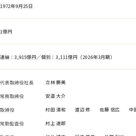
1972年9月25日
1億円
連結：3,915億円／個別：3,111億円（2026年3月期）
立林 勝美
代表取締役社長
安道 大介
常務取締役
村田 清和
渡辺 修
佐藤 信広
中
取締役
村上 達郎
常勤監査役