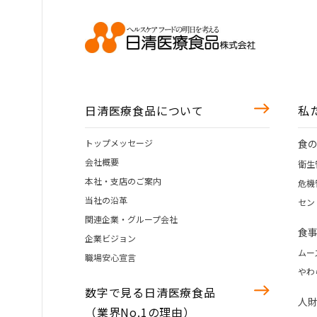
日清医療食品について
私
トップメッセージ
食
会社概要
衛生
本社・支店のご案内
危機
当社の沿革
セン
関連企業・グループ会社
食
企業ビジョン
ムー
職場安心宣言
やわ
数字で見る日清医療食品
人
（業界No.1の理由）