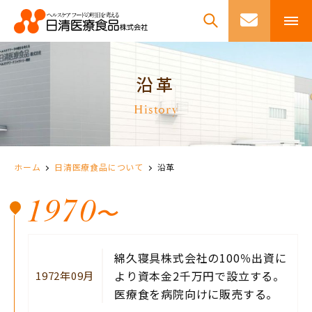
沿革
History
ホーム
日清医療食品について
沿革
1970
〜
綿久寝具株式会社の100％出資に
より資本金2千万円で設立する。
1972年09月
医療食を病院向けに販売する。