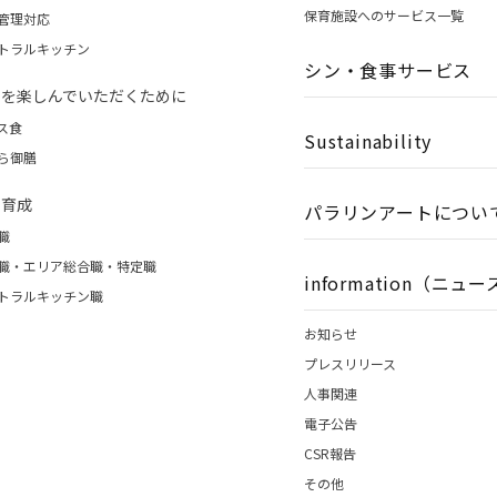
保育施設へのサービス一覧
管理対応
トラルキッチン
シン・食事サービス
事を楽しんでいただくために
ス食
Sustainability
ら御膳
財育成
パラリンアートについ
職
職・エリア総合職・特定職
information（ニュ
トラルキッチン職
お知らせ
プレスリリース
人事関連
電子公告
CSR報告
その他