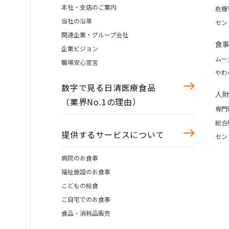
本社・支店のご案内
危機
当社の沿革
セン
関連企業・グループ会社
食
企業ビジョン
ムー
職場安心宣言
やわ
数字で見る日清医療食品
人
（業界No.1の理由）
専門
総合
提供するサービスについて
セン
病院のお食事
福祉施設のお食事
こどもの給食
ご自宅でのお食事
食品・消耗品販売