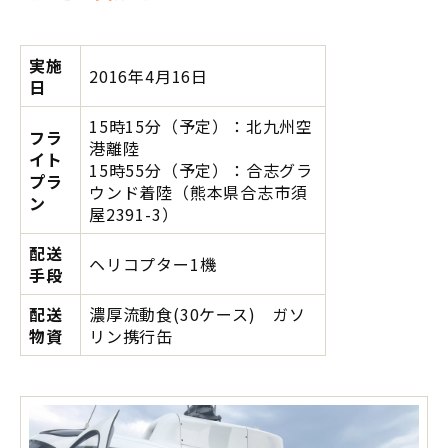
実施
2016年4月16日
日
15時15分（予定）：北九州空
フラ
港離陸
イト
15時55分（予定）：合志グラ
プラ
ウンド着陸（熊本県合志市須
ン
屋2391-3）
配送
ヘリコプター1機
手段
配送
濃厚流動食(30ケース) ガソ
物資
リン携行缶