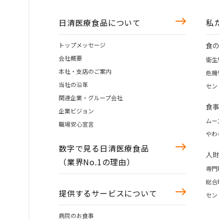
日清医療食品について
私
トップメッセージ
食
会社概要
衛生
本社・支店のご案内
危機
当社の沿革
セン
関連企業・グループ会社
食
企業ビジョン
ムー
職場安心宣言
やわ
数字で見る日清医療食品
人
（業界No.1の理由）
専門
総合
提供するサービスについて
セン
病院のお食事