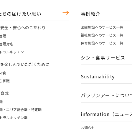
たちの届けたい思い
事例紹介
の安全・安心へのこだわり
医療施設へのサービス一覧
福祉施設へのサービス一覧
管理
保育施設へのサービス一覧
管理対応
トラルキッチン
シン・食事サービス
事を楽しんでいただくために
ス食
Sustainability
ら御膳
財育成
パラリンアートについ
職
職・エリア総合職・特定職
information（ニュ
トラルキッチン職
お知らせ