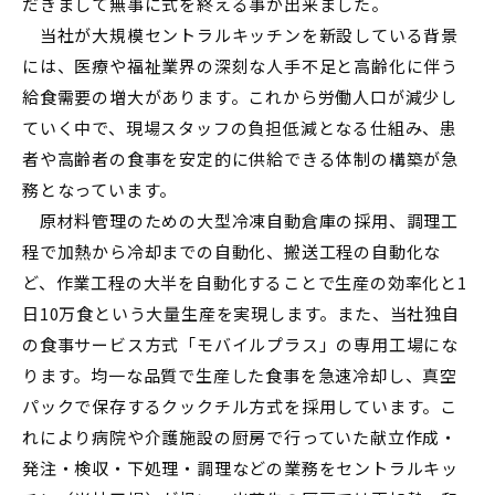
だきまして無事に式を終える事が出来ました。
当社が大規模セントラルキッチンを新設している背景
には、医療や福祉業界の深刻な人手不足と高齢化に伴う
給食需要の増大があります。これから労働人口が減少し
ていく中で、現場スタッフの負担低減となる仕組み、患
者や高齢者の食事を安定的に供給できる体制の構築が急
務となっています。
原材料管理のための大型冷凍自動倉庫の採用、調理工
程で加熱から冷却までの自動化、搬送工程の自動化な
ど、作業工程の大半を自動化することで生産の効率化と1
日10万食という大量生産を実現します。また、当社独自
の食事サービス方式「モバイルプラス」の専用工場にな
ります。均一な品質で生産した食事を急速冷却し、真空
パックで保存するクックチル方式を採用しています。こ
れにより病院や介護施設の厨房で行っていた献立作成・
発注・検収・下処理・調理などの業務をセントラルキッ