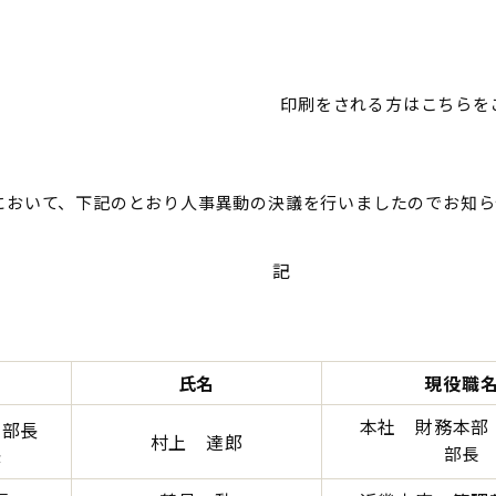
印刷をされる方はこちらをご
会において、下記のとおり人事異動の決議を行いましたのでお知
記
氏名
現役職
本社 財務本部
本部長
村上 達郎
長
部長