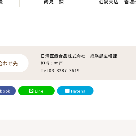
長
鶴見 勲
近畿支店 管理
日清医療食品株式会社 総務部広報課
合わせ先
担当：神戸
Tel:03-3287-3619
ebook
Line
Hatena