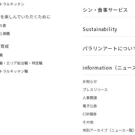
トラルキッチン
シン・食事サービス
事を楽しんでいただくために
ス食
Sustainability
ら御膳
財育成
パラリンアートについ
職
職・エリア総合職・特定職
information（ニュ
トラルキッチン職
お知らせ
プレスリリース
人事関連
電子公告
CSR報告
その他
年別アーカイブ（ニュース一覧