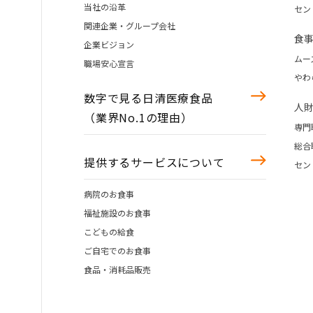
当社の沿革
セン
関連企業・グループ会社
食
企業ビジョン
ムー
職場安心宣言
やわ
数字で見る日清医療食品
人
（業界No.1の理由）
専門
総合
提供するサービスについて
セン
病院のお食事
福祉施設のお食事
こどもの給食
ご自宅でのお食事
食品・消耗品販売