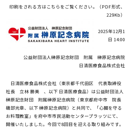
印刷をされる方はこちらをご覧ください。（PDF形式、
229Kb）
2025年12月1
日 14:00
公益財団法人榊原記念財団 附属 榊原記念病院
日清医療食品株式会社
日清医療食品株式会社（東京都千代田区 代表取締役
社長 立林 勝美 、以下 日清医療食品）は公益財団法人
榊原記念財団 附属榊原記念病院（東京都府中市 院長
磯部光章、以下 榊原記念病院）と共同で、「心臓を守る
お料理教室」を府中市市民活動センタープラッツにて、
開催いたしました。今回で8回目を迎える取り組みです。