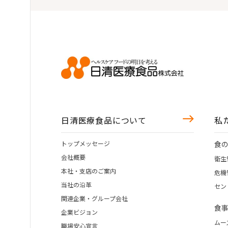
日清医療食品について
私
トップメッセージ
食
会社概要
衛生
本社・支店のご案内
危機
当社の沿革
セン
関連企業・グループ会社
食
企業ビジョン
ムー
職場安心宣言