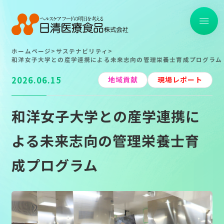
ホームページ
>
サステナビリティ
>
トップ
和洋女子大学との産学連携による未来志向の管理栄養士育成プログラム
2026.06.15
地域貢献
現場レポート
取り組み事例一覧
和洋女子大学との産学連携に
TOP
TOP
よる未来志向の管理栄養士育
About
About
成プログラム
Strong Point
Strong Point
Service
Service