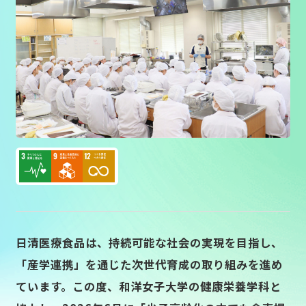
Concept
Concept
Voice
Voice
Information
Information
Recruit
Recruit
Sustainability
Sustainability
Movie library
Movie library
日清医療食品は、持続可能な社会の実現を目指し、
Privacy
Privacy
「産学連携」を通じた次世代育成の取り組みを進め
ています。この度、和洋女子大学の健康栄養学科と