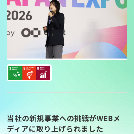
Concept
Concept
Voice
Voice
Information
Information
Recruit
Recruit
Sustainability
Sustainability
Movie library
Movie library
Privacy
Privacy
当社の新規事業への挑戦がWEBメ
ディアに取り上げられました