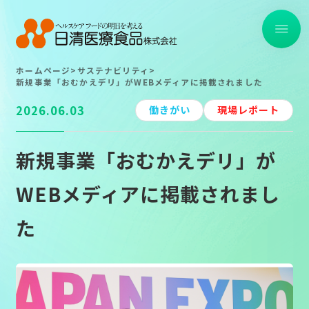
ホームページ
>
サステナビリティ
>
トップ
新規事業「おむかえデリ」がWEBメディアに掲載されました
2026.06.03
働きがい
現場レポート
取り組み事例一覧
新規事業「おむかえデリ」が
TOP
TOP
WEBメディアに掲載されまし
About
About
た
Strong Point
Strong Point
Service
Service