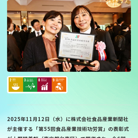
Concept
Concept
Voice
Voice
Information
Information
Recruit
Recruit
Sustainability
Sustainability
Movie library
Movie library
Privacy
Privacy
2025年11月12日（水）に株式会社食品産業新聞社
が主催する「第55回食品産業技術功労賞」の表彰式