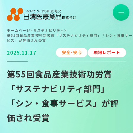
ホームページ
>
サステナビリティ
>
トップ
第55回食品産業技術功労賞「サステナビリティ部門」「シン・食事サー
ビス」が評価され受賞
取り組み事例一覧
2025.11.17
安全･安心
現場レポート
第55回食品産業技術功労賞
TOP
TOP
「サステナビリティ部門」
About
About
「シン・食事サービス」が評
Strong Point
Strong Point
価され受賞
Service
Service