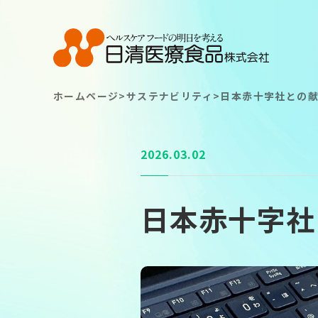
ホームページ
>
サステナビリティ
>
日本赤十字社との
TOP
TOP
2026.03.02
About
About
日本赤十字社
Strong Point
Strong Point
Service
Service