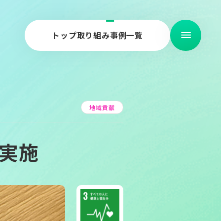
トップ
取り組み事例一覧
地域貢献
ity
ity
実施
ry
ry