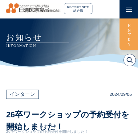
RECRUIT SITE
総合職
会社を知る
ENTRY
お知らせ
INFORMATION
仕事を知る
人を知る
働き方を知る
インターン
2024/09/05
26卒ワークショップの予約受付を
採用情報
開始しました！
ホーム
お知らせ
26卒ワークショップの予約受付を開始しました！
お知らせ