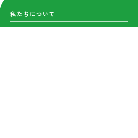
私たちについて
セントラルキッチンの魅力
各工場紹介
数字で見る
仕事を知る
セクションの紹介
キャリア形成
はたらく環境
福利厚生
研修制度
インタビュー