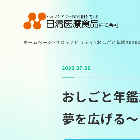
ホームページ
>
サステナビリティ
>
おしごと年鑑202
TOP
TOP
2026.07.06
About
About
おしごと年鑑
Strong Point
Strong Point
夢を広げる～
Service
Service