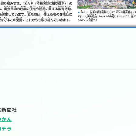
）
生新聞社
つかん
コチラ