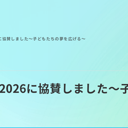
6に協賛しました～子どもたちの夢を広げる～
Recruit
Recruit
Sustainabil
Sustainabil
2026に協賛しました～
Movie libra
Movie libra
Privacy
Privacy