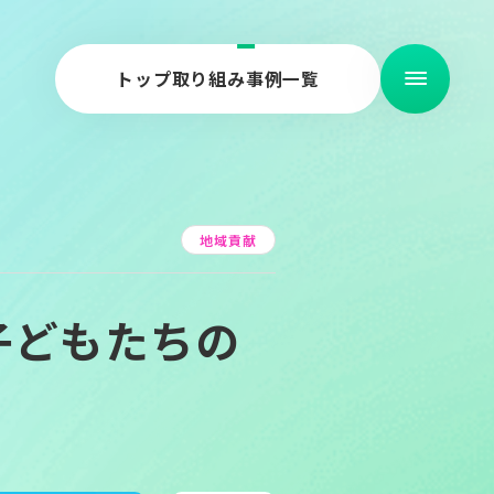
トップ
取り組み事例一覧
地域貢献
ity
ity
子どもたちの
ry
ry