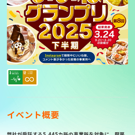
Concept
Concept
Voice
Voice
Information
Information
Recruit
Recruit
Sustainability
Sustainability
Movie library
Movie library
イベント概要
Privacy
Privacy
弊社が受託する5,445カ所の事業所を対象に、厨房