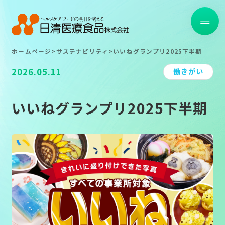
ホームページ
>
サステナビリティ
>
いいねグランプリ2025下半期
トップ
2026.05.11
働きがい
取り組み事例一覧
いいねグランプリ2025下半期
TOP
TOP
About
About
Strong Point
Strong Point
Service
Service