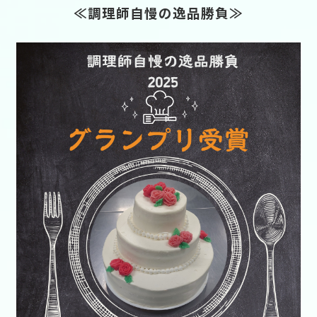
≪調理師自慢の逸品勝負≫