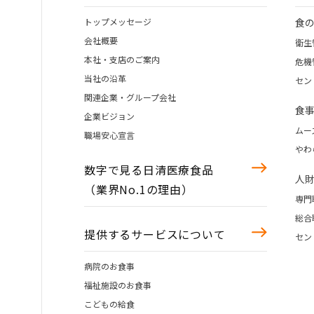
トップメッセージ
食
会社概要
衛生
本社・支店のご案内
危機
当社の沿革
セン
関連企業・グループ会社
食
企業ビジョン
ムー
職場安心宣言
やわ
数字で見る日清医療食品
人
（業界No.1の理由）
専門
総合
提供するサービスについて
セン
病院のお食事
福祉施設のお食事
こどもの給食