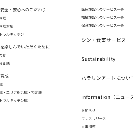
の安全・安心へのこだわり
医療施設へのサービス一覧
福祉施設へのサービス一覧
管理
保育施設へのサービス一覧
管理対応
トラルキッチン
シン・食事サービス
事を楽しんでいただくために
ス食
Sustainability
ら御膳
財育成
パラリンアートについ
職
職・エリア総合職・特定職
information（ニュ
トラルキッチン職
お知らせ
プレスリリース
人事関連